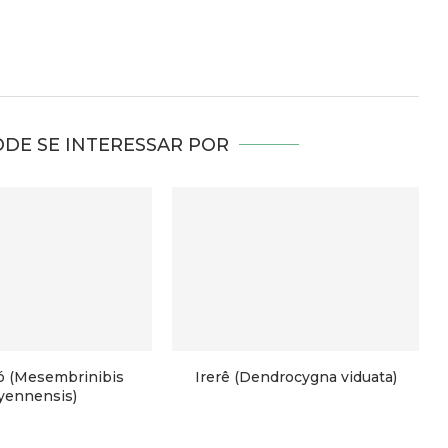
DE SE INTERESSAR POR
ó (Mesembrinibis
Irerê (Dendrocygna viduata)
yennensis)