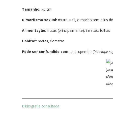
Tamanho:
75 cm
Dimorfismo sexual:
muito sutil, o macho tem a íris 
Alimentação:
frutas (principalmente), insetos, folhas
Habitat:
matas, florestas
Pode ser confundido com:
a jacupemba (
Penelope sup
Jac
(
Pen
obs
Bibliografia consultada