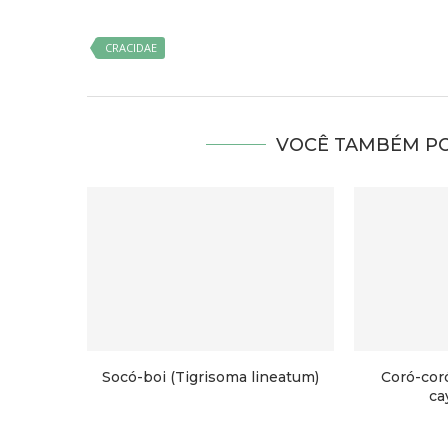
CRACIDAE
VOCÊ TAMBÉM PO
Socó-boi (Tigrisoma lineatum)
Coró-cor
ca