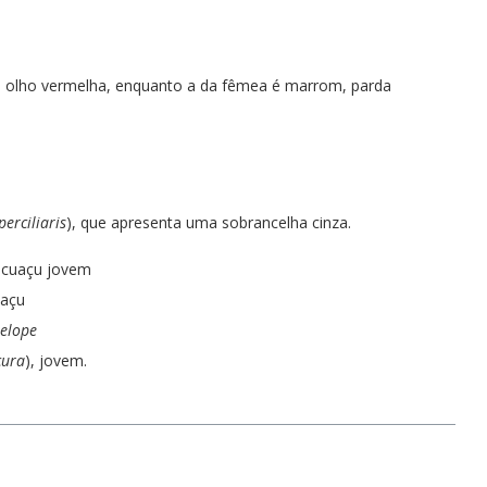
do olho vermelha, enquanto a da fêmea é marrom, parda
erciliaris
), que apresenta uma sobrancelha cinza.
uaçu
elope
cura
), jovem.