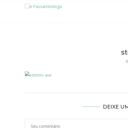
s
0
DEIXE U