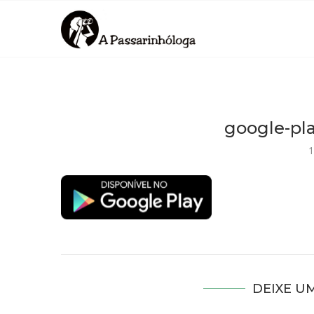
google-pl
1
DEIXE U