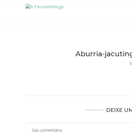
Aburria-jacutin
0
DEIXE U