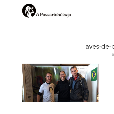
aves-de-p
0