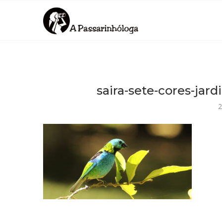
saira-sete-cores-jard
2