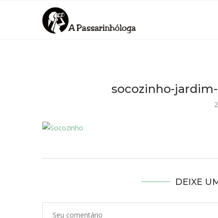
socozinho-jardim-
2
DEIXE U