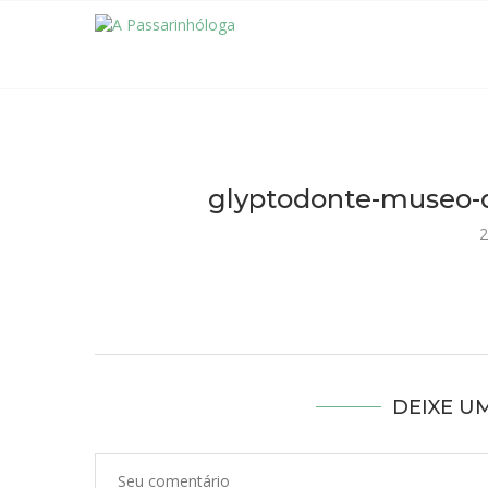
glyptodonte-museo-d
2
DEIXE U