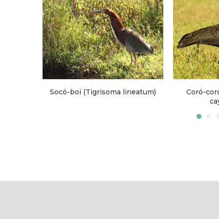
Socó-boi (Tigrisoma lineatum)
Coró-coró (Mese
cayennens