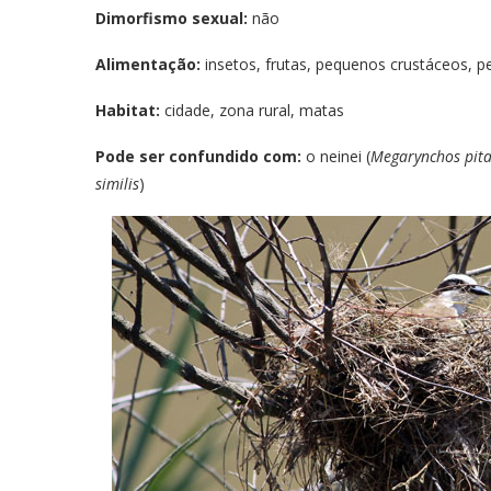
Dimorfismo sexual:
não
Alimentação:
insetos, frutas, pequenos crustáceos, p
Habitat:
cidade, zona rural, matas
Pode ser confundido com:
o neinei (
Megarynchos pit
similis
)