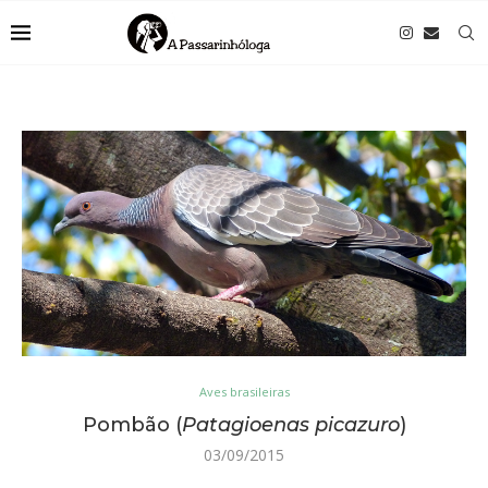
Aves brasileiras
Pombão (
Patagioenas picazuro
)
03/09/2015