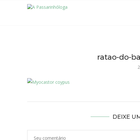
ratao-do-
2
DEIXE U