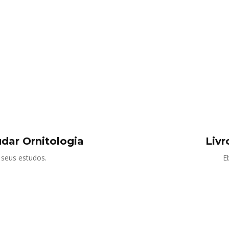
udar Ornitologia
Livr
 seus estudos.
Eb