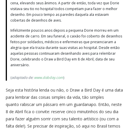
cena, elevando seus ânimos. A partir de então, toda vez que Dorie
visitava seu tio no hospital todos competiam para fazer o melhor
desenho. Em pouco tempo as paredes daquela ala estavam
cobertas de desenhos de aves.
Infelizmente poucos anos depois a pequena Dorie morreu em um
acidente de carro. Em seu funeral, o caixão foi coberto de desenhos
feitos por soldados, médicos e enfermeiras que presenciaram a
alegria que ela trazia durante suas visitas ao hospital. Desde então
aquelas pessoas continuaram desenhando aves para relembrar
Dorie, celebrando o Draw a Bird Day em 8 de Abril, data de seu
aniversário.
(
adaptado de:
www.dabday.com
)
Seja esta história lenda ou não, o Draw a Bird Day é uma data
para lembrar das coisas simples da vida, tão simples
quanto rabiscar um pássaro em um guardanapo. Então, neste
8 de Abril fica o convite: reserve cinco minutinhos do seu dia
para fazer alguém sorrir com seu talento artístico (ou com a
falta dele!). Se precisar de inspiração, só aqui no Brasil temos