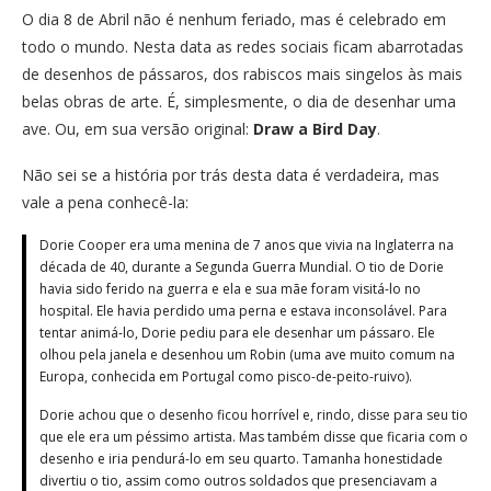
O dia 8 de Abril não é nenhum feriado, mas é celebrado em
todo o mundo. Nesta data as redes sociais ficam abarrotadas
de desenhos de pássaros, dos rabiscos mais singelos às mais
belas obras de arte. É, simplesmente, o dia de desenhar uma
ave. Ou, em sua versão original:
Draw a Bird Day
.
Não sei se a história por trás desta data é verdadeira, mas
vale a pena conhecê-la:
Dorie Cooper era uma menina de 7 anos que vivia na Inglaterra na
década de 40, durante a Segunda Guerra Mundial. O tio de Dorie
havia sido ferido na guerra e ela e sua mãe foram visitá-lo no
hospital. Ele havia perdido uma perna e estava inconsolável. Para
tentar animá-lo, Dorie pediu para ele desenhar um pássaro. Ele
olhou pela janela e desenhou um Robin (uma ave muito comum na
Europa, conhecida em Portugal como pisco-de-peito-ruivo).
Dorie achou que o desenho ficou horrível e, rindo, disse para seu tio
que ele era um péssimo artista. Mas também disse que ficaria com o
desenho e iria pendurá-lo em seu quarto. Tamanha honestidade
divertiu o tio, assim como outros soldados que presenciavam a