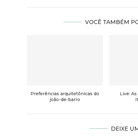
VOCÊ TAMBÉM PO
Preferências arquitetônicas do
Live: As
joão-de-barro
I
DEIXE U