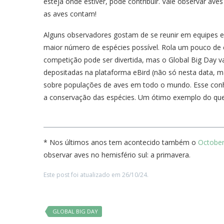
esteja onde estiver, pode contribuir. Vale observar ave
as aves contam!
Alguns observadores gostam de se reunir em equipes e
maior número de espécies possível. Rola um pouco de 
competição pode ser divertida, mas o Global Big Day v
depositadas na plataforma eBird (não só nesta data, m
sobre populações de aves em todo o mundo. Esse conh
a conservação das espécies. Um ótimo exemplo do que 
* Nos últimos anos tem acontecido também o
October
observar aves no hemisfério sul: a primavera.
Este post foi atualizado em 26/10/24.
GLOBAL BIG DAY