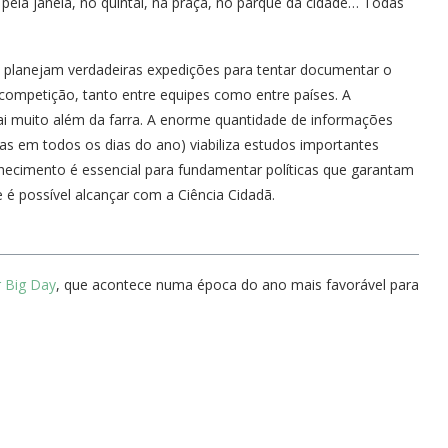
s pela janela, no quintal, na praça, no parque da cidade… Todas
 planejam verdadeiras expedições para tentar documentar o
competição, tanto entre equipes como entre países. A
ai muito além da farra. A enorme quantidade de informações
as em todos os dias do ano) viabiliza estudos importantes
ecimento é essencial para fundamentar políticas que garantam
é possível alcançar com a Ciência Cidadã.
 Big Day
, que acontece numa época do ano mais favorável para