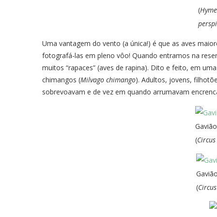
(
Hyme
perspi
Uma vantagem do vento (a única!) é que as aves maiore
fotografá-las em pleno vôo! Quando entramos na reser
muitos “rapaces” (aves de rapina). Dito e feito, em 
chimangos (
Milvago chimango
). Adultos, jovens, filho
sobrevoavam e de vez em quando arrumavam encrenc
Gavião
(
Circus
Gavião
(
Circus