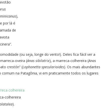
ivotão
arus
minicanus
),
e por lá é
hamada de
aviota
cinera”.
odidade (ou seja, longe do vento!). Deles fica fácil ver a
 marreca-oveira (
Anas sibilatrix
), a marreca-colhereira (
Anas
pato crestón” (
Lophonetta specularioides
). Os mais abundantes
o comum na Patagônia, vi em praticamente todos os lugares
ca-colhereira
platalea
).