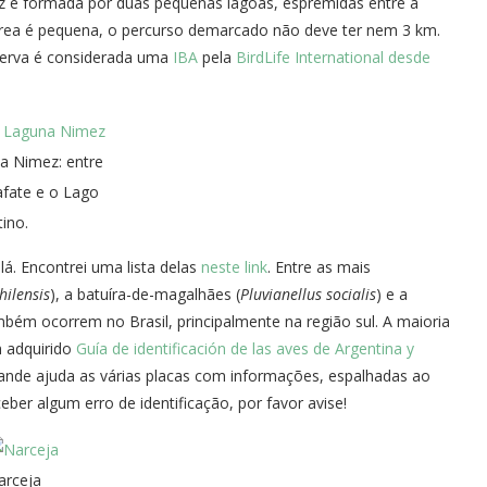
ez é formada por duas pequenas lagoas, espremidas entre a
área é pequena, o percurso demarcado não deve ter nem 3 km.
serva é considerada uma
IBA
pela
BirdLife International desde
a Nimez: entre
afate e o Lago
tino.
á. Encontrei uma lista delas
neste link
. Entre as mais
hilensis
), a batuíra-de-magalhães (
Pluvianellus socialis
) e a
ambém ocorrem no Brasil, principalmente na região sul. A maioria
m adquirido
Guía de identificación de las aves de Argentina y
nde ajuda as várias placas com informações, espalhadas ao
eber algum erro de identificação, por favor avise!
arceja