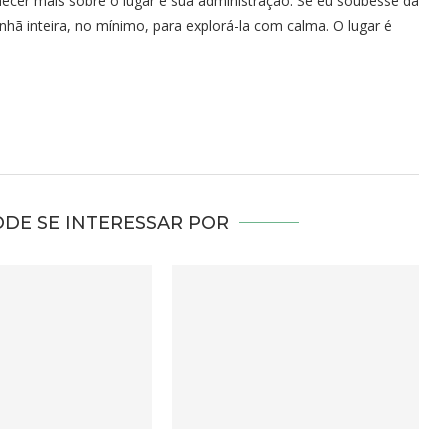
hecer mais sobre o lugar e sua administração. Se eu soubesse da
nhã inteira, no mínimo, para explorá-la com calma. O lugar é
DE SE INTERESSAR POR