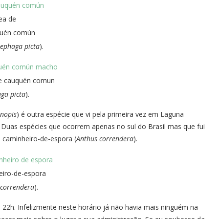
ea de
uén común
ephaga picta
).
e cauquén comun
ga picta
).
anopis
) é outra espécie que vi pela primeira vez em Laguna
Duas espécies que ocorrem apenas no sul do Brasil mas que fui
o caminheiro-de-espora (
Anthus correndera
).
eiro-de-espora
 correndera
).
 22h. Infelizmente neste horário já não havia mais ninguém na