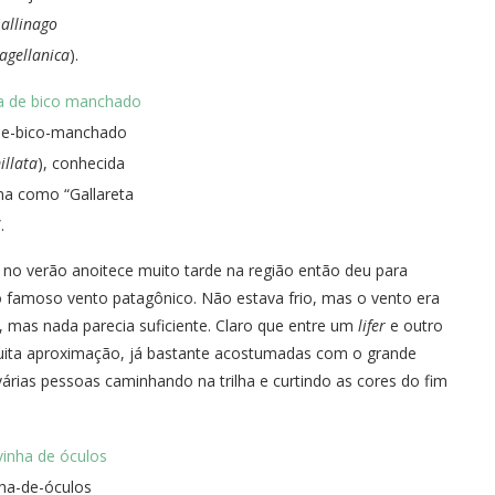
allinago
agellanica
).
de-bico-manchado
illata
), conhecida
na como “Gallareta
.
no verão anoitece muito tarde na região então deu para
, o famoso vento patagônico. Não estava frio, mas o vento era
a, mas nada parecia suficiente. Claro que entre um
lifer
e outro
muita aproximação, já bastante acostumadas com o grande
rias pessoas caminhando na trilha e curtindo as cores do fim
nha-de-óculos