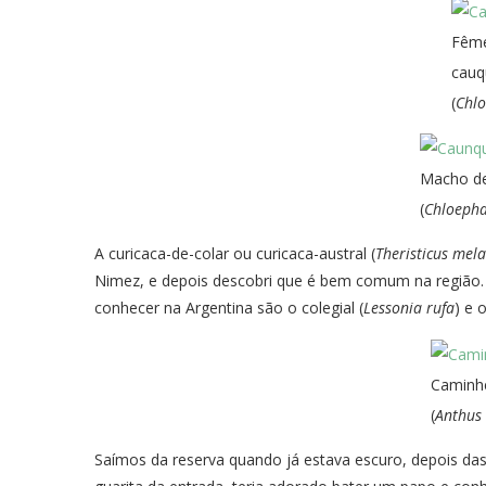
Fêm
cauq
(
Chlo
Macho d
(
Chloepha
A curicaca-de-colar ou curicaca-austral (
Theristicus mel
Nimez, e depois descobri que é bem comum na região. 
conhecer na Argentina são o colegial (
Lessonia rufa
) e 
Caminh
(
Anthus
Saímos da reserva quando já estava escuro, depois das