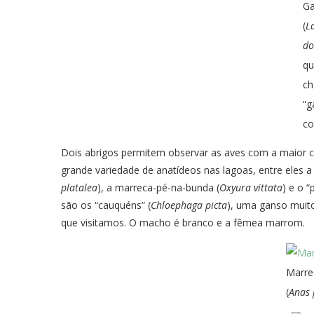
Ga
(
L
do
qu
c
“g
co
Dois abrigos permitem observar as aves com a maior com
grande variedade de anatídeos nas lagoas, entre eles a
platalea
), a marreca-pé-na-bunda (
Oxyura vittata
) e o “
são os “cauquéns” (
Chloephaga picta
), uma ganso muit
que visitamos. O macho é branco e a fêmea marrom.
Marre
(
Anas 