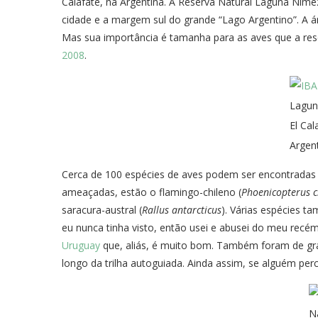
Calafate, na Argentina. A Reserva Natural Laguna Nim
cidade e a margem sul do grande “Lago Argentino”. A 
Mas sua importância é tamanha para as aves que a re
2008
.
Lagun
El Cal
Argen
Cerca de 100 espécies de aves podem ser encontradas l
ameaçadas, estão o flamingo-chileno (
Phoenicopterus c
saracura-austral (
Rallus antarcticus
). Várias espécies t
eu nunca tinha visto, então usei e abusei do meu recé
Uruguay
que, aliás, é muito bom. Também foram de gra
longo da trilha autoguiada. Ainda assim, se alguém perc
N