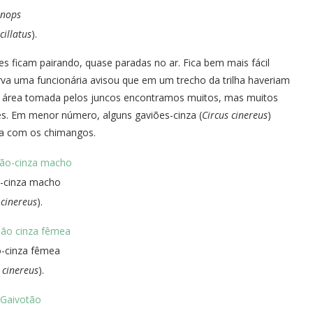
nops
cillatus
).
s ficam pairando, quase paradas no ar. Fica bem mais fácil
va uma funcionária avisou que em um trecho da trilha haveriam
uma área tomada pelos juncos encontramos muitos, mas muitos
tões. Em menor número, alguns gaviões-cinza (
Circus cinereus
)
a com os chimangos.
-cinza macho
 cinereus
).
-cinza fêmea
 cinereus
).