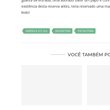
guarita da entrada, teria adorado bater um papo e con
existência desta reserva antes, teria reservado uma ma
lindo!
AMÉRICA DO SUL
ARGENTINA
PATAGÔNIA
VOCÊ TAMBÉM PO