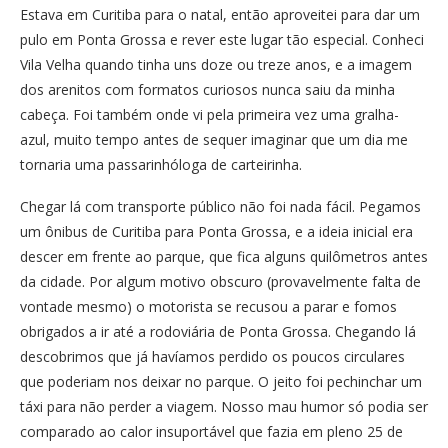
Estava em Curitiba para o natal, então aproveitei para dar um
pulo em Ponta Grossa e rever este lugar tão especial. Conheci
Vila Velha quando tinha uns doze ou treze anos, e a imagem
dos arenitos com formatos curiosos nunca saiu da minha
cabeça. Foi também onde vi pela primeira vez uma gralha-
azul, muito tempo antes de sequer imaginar que um dia me
tornaria uma passarinhóloga de carteirinha.
Chegar lá com transporte público não foi nada fácil. Pegamos
um ônibus de Curitiba para Ponta Grossa, e a ideia inicial era
descer em frente ao parque, que fica alguns quilômetros antes
da cidade. Por algum motivo obscuro (provavelmente falta de
vontade mesmo) o motorista se recusou a parar e fomos
obrigados a ir até a rodoviária de Ponta Grossa. Chegando lá
descobrimos que já havíamos perdido os poucos circulares
que poderiam nos deixar no parque. O jeito foi pechinchar um
táxi para não perder a viagem. Nosso mau humor só podia ser
comparado ao calor insuportável que fazia em pleno 25 de