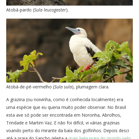
Atobá-pardo (
Sula leucogaster
).
Atobá-de-pé-vermelho (
Sula sula
), plumagem clara.
A grazina (ou noivinha, como é conhecida localmente) era
uma espécie que eu queria muito poder observar. No Brasil
esta ave só pode ser encontrada em Noronha, Abrolhos,
Trindade e Martim Vaz. E não foi difícil, vi várias grazinas
voando perto do mirante da baía dos golfinhos. Depois desci
até a praia do Sancho (eleita a
mais bela praia do mundo pelo