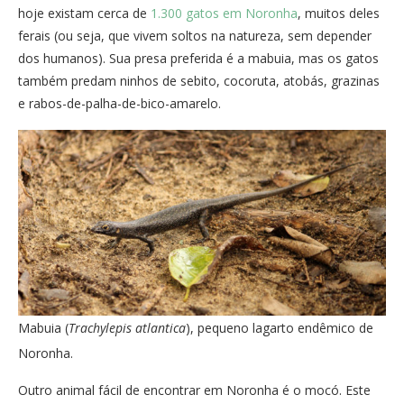
hoje existam cerca de
1.300 gatos em Noronha
, muitos deles
ferais (ou seja, que vivem soltos na natureza, sem depender
dos humanos). Sua presa preferida é a mabuia, mas os gatos
também predam ninhos de sebito, cocoruta, atobás, grazinas
e rabos-de-palha-de-bico-amarelo.
Mabuia (
Trachylepis atlantica
), pequeno lagarto endêmico de
Noronha.
Outro animal fácil de encontrar em Noronha é o mocó. Este