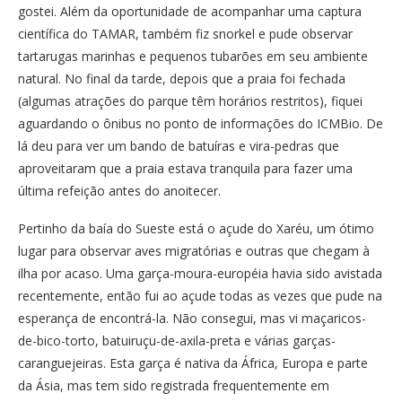
gostei. Além da oportunidade de acompanhar uma captura
científica do TAMAR, também fiz snorkel e pude observar
tartarugas marinhas e pequenos tubarões em seu ambiente
natural. No final da tarde, depois que a praia foi fechada
(algumas atrações do parque têm horários restritos), fiquei
aguardando o ônibus no ponto de informações do ICMBio. De
lá deu para ver um bando de batuíras e vira-pedras que
aproveitaram que a praia estava tranquila para fazer uma
última refeição antes do anoitecer.
Pertinho da baía do Sueste está o açude do Xaréu, um ótimo
lugar para observar aves migratórias e outras que chegam à
ilha por acaso. Uma garça-moura-européia havia sido avistada
recentemente, então fui ao açude todas as vezes que pude na
esperança de encontrá-la. Não consegui, mas vi maçaricos-
de-bico-torto, batuiruçu-de-axila-preta e várias garças-
caranguejeiras. Esta garça é nativa da África, Europa e parte
da Ásia, mas tem sido registrada frequentemente em