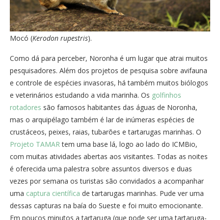
Mocó (
Kerodon rupestris
).
Como dá para perceber, Noronha é um lugar que atrai muitos
pesquisadores. Além dos projetos de pesquisa sobre avifauna
e controle de espécies invasoras, há também muitos biólogos
e veterinários estudando a vida marinha. Os
golfinhos
rotadores
são famosos habitantes das águas de Noronha,
mas o arquipélago também é lar de inúmeras espécies de
crustáceos, peixes, raias, tubarões e tartarugas marinhas. O
Projeto TAMAR
tem uma base lá, logo ao lado do ICMBio,
com muitas atividades abertas aos visitantes. Todas as noites
é oferecida uma palestra sobre assuntos diversos e duas
vezes por semana os turistas são convidados a acompanhar
uma
captura científica
de tartarugas marinhas. Pude ver uma
dessas capturas na baía do Sueste e foi muito emocionante.
Em poucos minutos a tartaruga (que pode ser uma tartaruga-