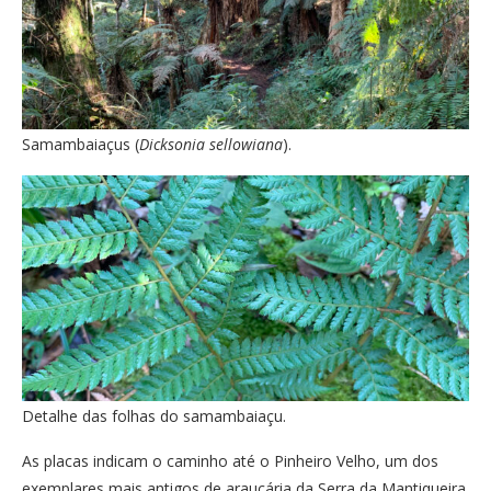
Samambaiaçus (
Dicksonia sellowiana
).
Detalhe das folhas do samambaiaçu.
As placas indicam o caminho até o Pinheiro Velho, um dos
exemplares mais antigos de araucária da Serra da Mantiqueira.