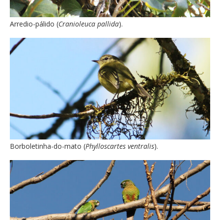
Arredio-pálido (
Cranioleuca pallida
).
Borboletinha-do-mato (
Phylloscartes ventralis
).