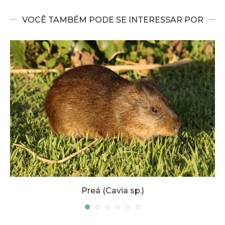
VOCÊ TAMBÉM PODE SE INTERESSAR POR
a sp.)
Sagui-de-tufo-