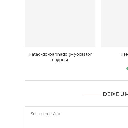
Ratão-do-banhado (Myocastor
Pre
coypus)
DEIXE U