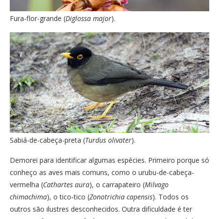
Fura-flor-grande (
Diglossa major
).
Sabiá-de-cabeça-preta (
Turdus olivater
).
Demorei para identificar algumas espécies. Primeiro porque só
conheço as aves mais comuns, como o urubu-de-cabeça-
vermelha (
Cathartes aura
), o carrapateiro (
Milvago
chimachima
), o tico-tico (
Zonotrichia capensis
). Todos os
outros são ilustres desconhecidos. Outra dificuldade é ter