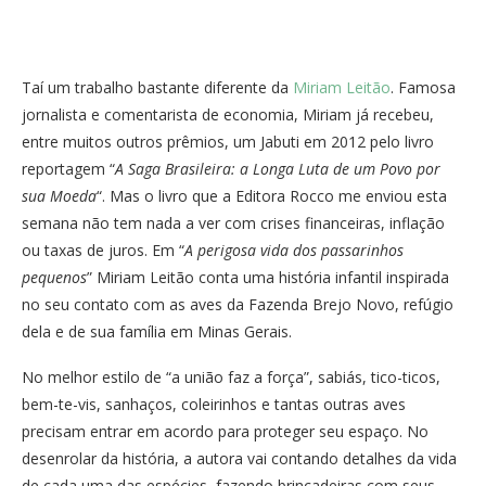
Taí um trabalho bastante diferente da
Miriam Leitão
. Famosa
jornalista e comentarista de economia, Miriam já recebeu,
entre muitos outros prêmios, um Jabuti em 2012 pelo livro
reportagem “
A Saga Brasileira: a Longa Luta de um Povo por
sua Moeda
“. Mas o livro que a Editora Rocco me enviou esta
semana não tem nada a ver com crises financeiras, inflação
ou taxas de juros. Em “
A perigosa vida dos passarinhos
pequenos
” Miriam Leitão conta uma história infantil inspirada
no seu contato com as aves da Fazenda Brejo Novo, refúgio
dela e de sua família em Minas Gerais.
No melhor estilo de “a união faz a força”, sabiás, tico-ticos,
bem-te-vis, sanhaços, coleirinhos e tantas outras aves
precisam entrar em acordo para proteger seu espaço. No
desenrolar da história, a autora vai contando detalhes da vida
de cada uma das espécies, fazendo brincadeiras com seus