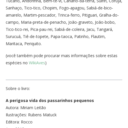
Tucano, Andorinha, Bem-te-vi, Canário-da-terra, Suiriri, Coruja,
Sanhaço, Tico-tico, Chopim, Fogo-apagou, Sabiá-de-bico-
amarelo, Martim-pescador, Trinca-ferro, Pitiguari, Gralha-do-
campo, Maria-preta-de-penacho, João-graveto, João-bobo,
Tico-tico-rei, Pica-pau-rei, Sabiá-de-coleira, Jacu, Tangará,
Surucuá, Tiê-de-topete, Papa-taoca, Patinho, Flautim,
Maritaca, Periquito.
(você também pode procurar mais informações sobre estas
espécies no
WikiAves
)
Sobre o livro:
A perigosa vida dos passarinhos pequenos
Autora: Miriam Leitão
Ilustrações: Rubens Matuck
Editora: Rocco